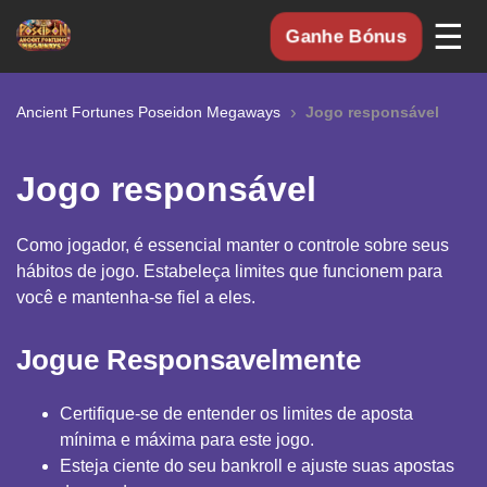
☰
Ganhe Bónus
›
Ancient Fortunes Poseidon Megaways
Jogo responsável
Jogo responsável
Como jogador, é essencial manter o controle sobre seus
hábitos de jogo. Estabeleça limites que funcionem para
você e mantenha-se fiel a eles.
Jogue Responsavelmente
Certifique-se de entender os limites de aposta
mínima e máxima para este jogo.
Esteja ciente do seu bankroll e ajuste suas apostas