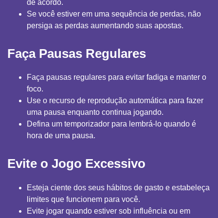
de acordo.
Se você estiver em uma sequência de perdas, não
persiga as perdas aumentando suas apostas.
Faça Pausas Regulares
Faça pausas regulares para evitar fadiga e manter o
foco.
Use o recurso de reprodução automática para fazer
uma pausa enquanto continua jogando.
Defina um temporizador para lembrá-lo quando é
hora de uma pausa.
Evite o Jogo Excessivo
Esteja ciente dos seus hábitos de gasto e estabeleça
limites que funcionem para você.
Evite jogar quando estiver sob influência ou em