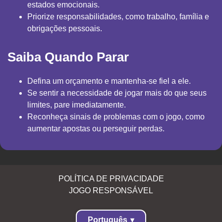
estados emocionais.
Priorize responsabilidades, como trabalho, família e
obrigações pessoais.
Saiba Quando Parar
Defina um orçamento e mantenha-se fiel a ele.
Se sentir a necessidade de jogar mais do que seus
limites, pare imediatamente.
Reconheça sinais de problemas com o jogo, como
aumentar apostas ou perseguir perdas.
POLÍTICA DE PRIVACIDADE
JOGO RESPONSÁVEL
Português
▾